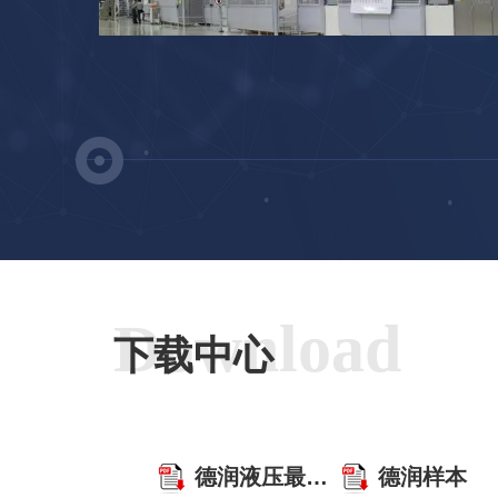
Download
下载中心
德润液压最新
德润样本