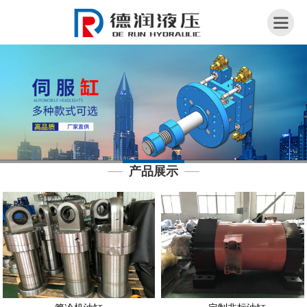
网
站
首
页
关
于
我
产品展示
们
荣
誉
资
质
产
品
展