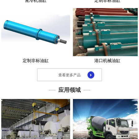
篦冷机油缸
定制非标油缸
示
应
用
领
域
下
载
定制非标油缸
港口机械油缸
中
心
查看更多产品
联
系
应用领域
我
们