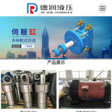
网
站
首
页
关
于
我
产品展示
们
荣
誉
资
质
产
品
展