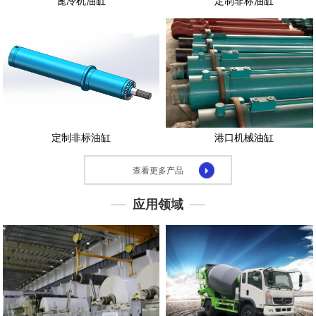
篦冷机油缸
定制非标油缸
示
应
用
领
域
下
载
定制非标油缸
港口机械油缸
中
心
查看更多产品
联
系
应用领域
我
们