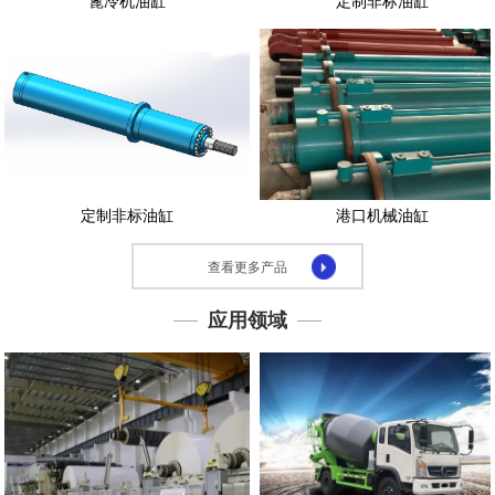
篦冷机油缸
定制非标油缸
示
应
用
领
域
下
载
定制非标油缸
港口机械油缸
中
心
查看更多产品
联
系
应用领域
我
们