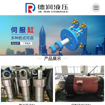
网
站
首
页
关
于
我
产品展示
们
荣
誉
资
质
产
品
展