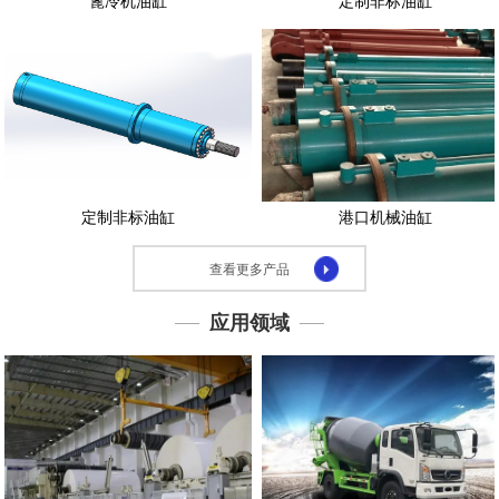
篦冷机油缸
定制非标油缸
示
应
用
领
域
下
载
定制非标油缸
港口机械油缸
中
心
查看更多产品
联
系
应用领域
我
们