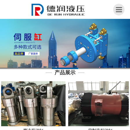
网
站
首
页
关
于
我
产品展示
们
荣
誉
资
质
产
品
展