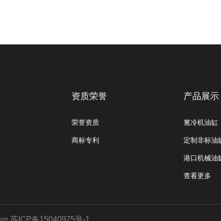
资质荣誉
产品展示
荣誉资质
篦冷机油缸
商标专利
定制非标油
港口机械油
查看更多
ve
苏ICP备15040975号-1