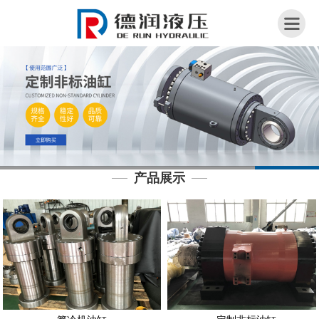
网
站
首
页
关
于
我
产品展示
们
荣
誉
资
质
产
品
展