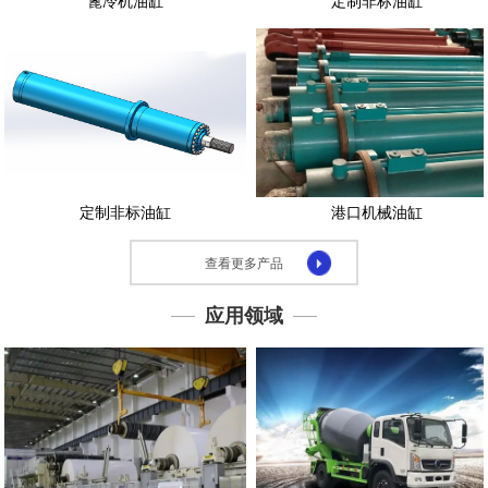
篦冷机油缸
定制非标油缸
示
应
用
领
域
下
载
定制非标油缸
港口机械油缸
中
心
查看更多产品
联
系
应用领域
我
们