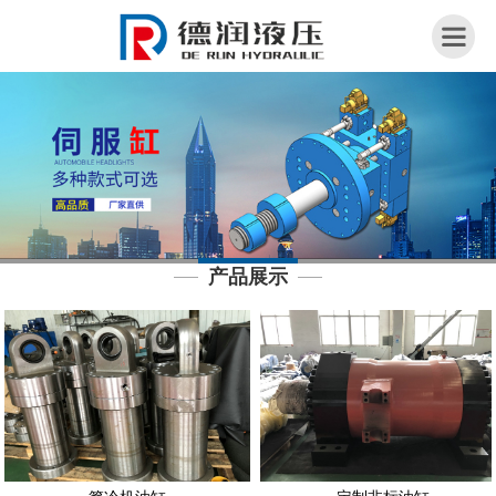
网
站
首
页
关
于
我
产品展示
们
荣
誉
资
质
产
品
展