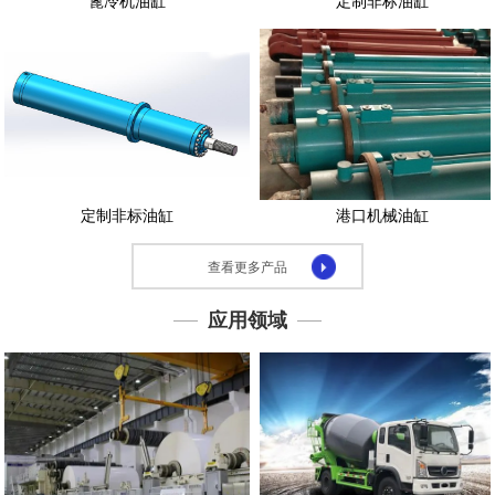
篦冷机油缸
定制非标油缸
示
应
用
领
域
下
载
定制非标油缸
港口机械油缸
中
心
查看更多产品
联
系
应用领域
我
们