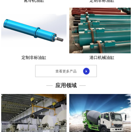
篦冷机油缸
定制非标油缸
示
应
用
领
域
下
载
定制非标油缸
港口机械油缸
中
心
查看更多产品
联
系
应用领域
我
们