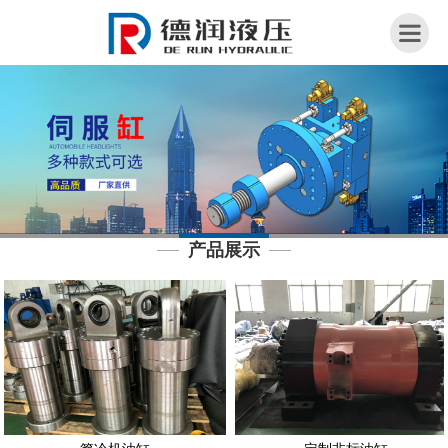
网
站
首
页
关
于
我
产品展示
们
荣
誉
资
质
产
品
展