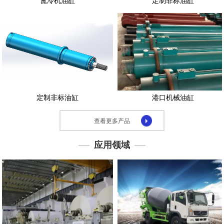
篦冷机油缸
定制非标油缸
示
应
用
领
域
下
载
定制非标油缸
港口机械油缸
中
心
查看更多产品
联
系
应用领域
我
们