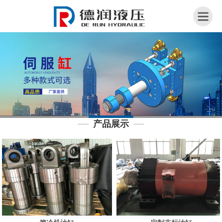
网
站
首
页
关
于
我
产品展示
们
荣
誉
资
质
产
品
展