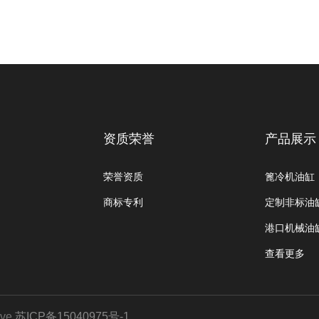
资质荣誉
产品展示
荣誉资质
篦冷机油缸
商标专利
定制非标油
港口机械油
查看更多
ve
苏ICP备15040975号-1